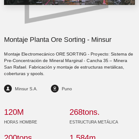
Montaje Planta Ore Sorting - Minsur
Montaje Electromecánico ORE SORTING - Proyecto: Sistema de
Pre-Concentración de Mineral Marginal - Cancha 35 – Minera
San Rafael. Fabricación y montaje de estructuras metálicas,
coberturas y spools.
Minsur S.A.
Puno
120
M
268
tons.
HORAS HOMBRE
ESTRUCTURA METÁLICA
200
tons.
1,584
m.