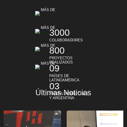
MÁS DE
MÁS DE
3000
COLABORADORES
MÁS DE
800
PROYECTOS
REALIZADOS
MÁS DE
0
9
PAÍSES DE
LATINOAMÉRICA
0
3
Últimas Noticias
PAÍSES: PERÚ, CHILE
Y ARGENTINA.