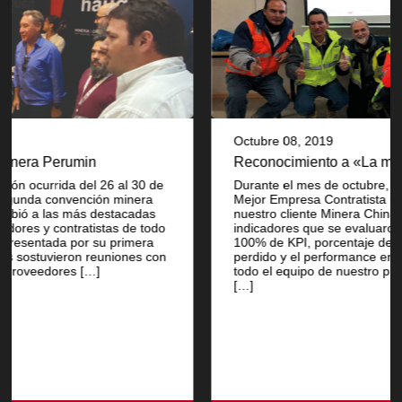
Octubre 08, 2019
Reconocimiento a «La mejor empresa»
30 de
Durante el mes de octubre, fuimos premiados como l
era
Mejor Empresa Contratista más Segura por parte de
adas
nuestro cliente Minera Chinalco Perú S.A. Los
 todo
indicadores que se evaluaron fueron el cumplimiento
era
100% de KPI, porcentaje de accidentes sin tiempo
es con
perdido y el performance en asesorías. Felicitamos a
todo el equipo de nuestro proyecto 2110 Toromocho
[…]